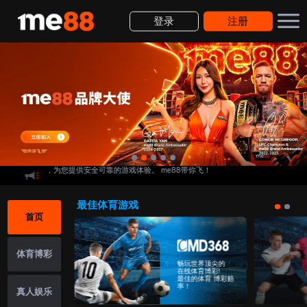
登录
注册
局正式授权，为您提供安全可靠的游戏体验。 me88带你飞！
存款
转账
提款
历史
最佳体育游戏
首页
体育博彩
畅玩世界顶尖的
在线体育博彩!
最佳的体育 博彩赔
率！
真人娱乐