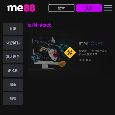
登录
注册
存款
转账
提款
历史
极品扑克游戏​
首页
体育博彩
世界唯一让您用单手游玩
的手机扑克 APP
真人娱乐
支持
老虎机
捕鱼
彩票