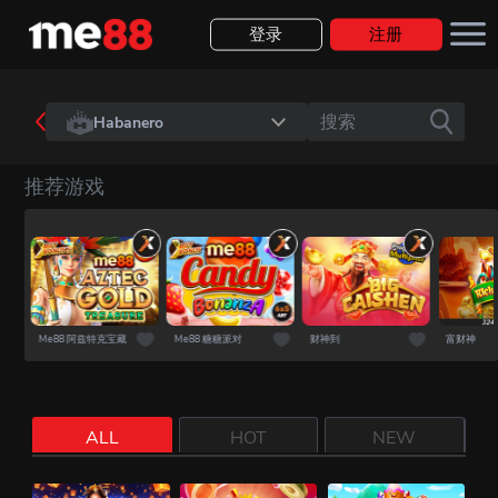
登录
注册
存款
转账
提款
历史
Habanero
推荐游戏
兹特克宝藏
Me88 糖糖派对
财神到
富财神
ALL
HOT
NEW